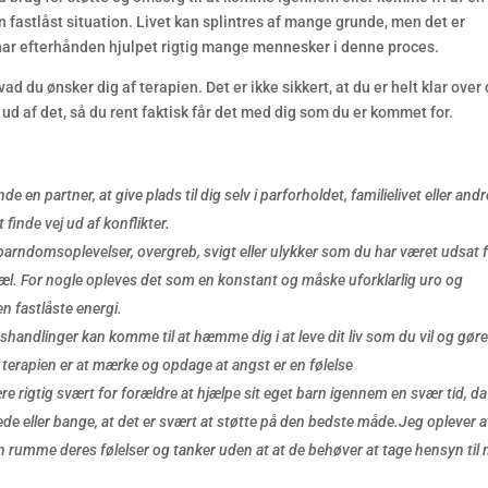
en fastlåst situation. Livet kan splintres af mange grunde, men det er
g har efterhånden hjulpet rigtig mange mennesker i denne proces.
ad du ønsker dig af terapien. Det er ikke sikkert, at du er helt klar over
ud af det, så du rent faktisk får det med dig som du er kommet for.
nde en partner, a
t give plads til dig selv i parforholdet, familielivet eller and
 finde vej ud af konflikter.
arndomsoplevelser, overgreb, svigt eller ulykker som du har været udsat 
sjæl. For nogle opleves det som en konstant og måske uforklarlig uro og
n fastlåste energi.
handlinger kan komme til at hæmme dig i at leve dit liv som du vil og gøre
 terapien er at mærke og opdage at angst er en følelse
re rigtig svært for forældre at hjælpe sit eget barn igennem en svær tid, da
de eller bange, at det er svært at støtte på den bedste måde.Jeg oplever a
n rumme deres følelser og tanker uden at at de behøver at tage hensyn til