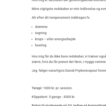
Hos mig er samtalen det genenmgående element, m
Mine vigtigste redskaber er min indlevelse og evne
Alt efter dit temperament inddrages fx.
drømme
tegning
krops – eller energiarbejde
healing
Hos mig får du ikke bare redskaber, vi træner også 
større, hvis du får prøvet det først, i trygge ram
Jeg følger naturligvis Dansk Psykoterapeut foren
Terapi:
1000 kr. pr. session.
Klippekort: 5 gange : 4300 kr.
Rabat til studerende på SU, ledige på kontanthjæ