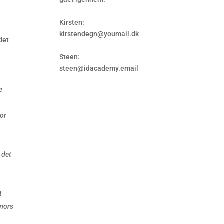
Kirsten:
kirstendegn@youmail.dk
 det
Steen:
steen@idacademy.email
re
for
 det
t
 mors