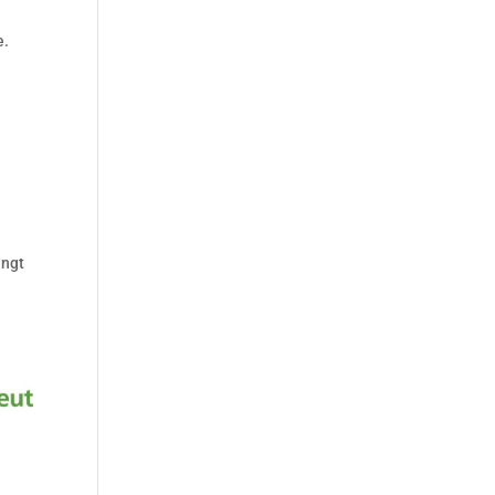
e.
angt