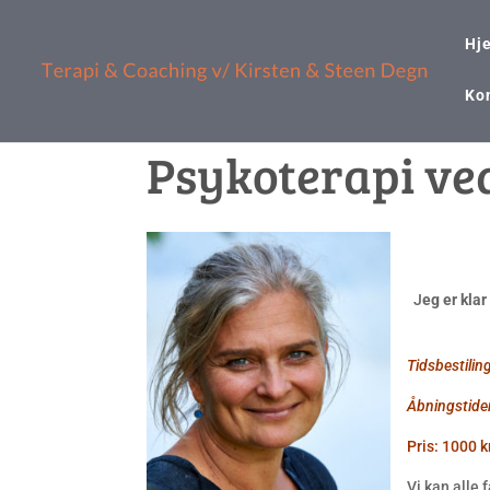
Hj
Ko
Psykoterapi ve
J
eg er kla
T
idsbestili
Åbningstider
Pris: 1000 
Vi kan alle 