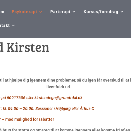
em
Psykoterapi
Parterapi
Kursus/foredrag
ntakt
d Kirsten
r til at hjælpe dig igennem dine problemer,
så du igen får overskud til at
livet fuldt ud.
ng på 60917606 eller kirstendegn@grundtdal.dk
: kl. 09.00 – 20.00. Sessioner i Højbjerg eller Århus C
kr – med mulighed for rabatter
få brug for støtte og omsorg til at komme igennem eller komme fri af en