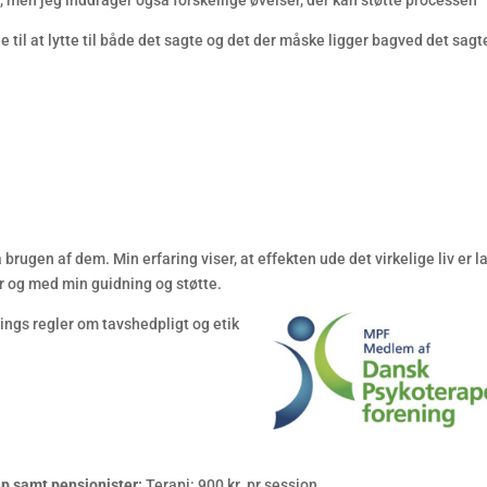
en jeg inddrager også forskellige øvelser, der kan støtte processen
 til at lytte til både det sagte og det der måske ligger bagved det sagt
brugen af dem. Min erfaring viser, at effekten ude det virkelige liv er l
mer og med min guidning og støtte.
ings regler om tavshedpligt og etik
lp samt pensionister:
Terapi: 900 kr. pr session.