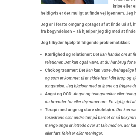
krise eller 
heldigvis er det muligt at finde vej igennem. Je
Jeg er i første omgang optaget af at finde ud af, hv
fra begyndelsen – så hjælper jeg dig med at finde 
Jeg tilbyder h
jælp til følgende problematikker:
Kærlighed og relationer:
Det kan handle om at fi
relationer. Det kan også være, at du har brug for at
Chok og traumer
: D
et kan kan være ubehagelige b
og som er kommet til at sidde fast i din krop og 
ængstelse. Jeg hjælper med at løsne og frigøre de
Angst og OCD:
Angst og tvangstanker eller tvangs
du brænder for eller drømmer om. En vigtig del af
Terapi med unge og store skolebørn:
Det kan væ
forædrene eller andre tæt på barnet er så bekymre
mange unge er lettede over at tale med en, der ka
eller fars følelser eller meninger.