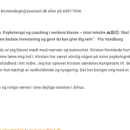
l: kirstendegn@youmail.dk eller på 60917606
. Psykoterapi og coaching i verdens klasse – intet mindre 🙏🏻😊. Skal
en den bedste investering og gave du kan give dig selv”. Pia Vandborg
e år, er jeg blevet mødt med nærvær og autencitet. Kirsten formåede hur
 kunne læne mig ind i. Kirsten har været utrolig vågen på mine psykologis
sfuldhed i mit indre. Jeg har oplevet Kirsten særdeles kompetent ift. d
or hun kærligt er vedholdende og nysgerrig. Det har beriget mig med et
e og rolige væren i sine dejlige rammer i Århus.