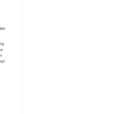
 der
tig
ke
et
 nyt