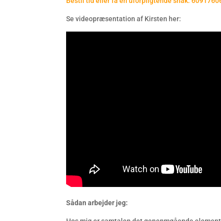
Bestil tid eller få en uforpligtende snak:
60917606
Se videopræsentation af Kirsten her:
Sådan arbejder jeg: