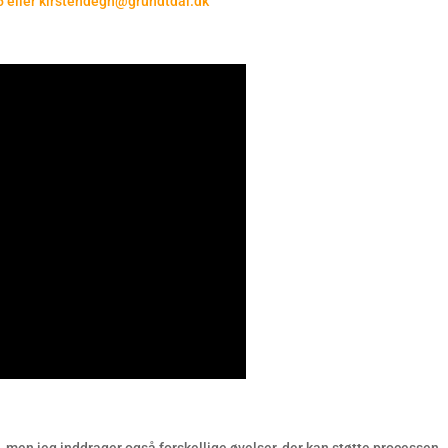
 eller kirstendegn@grundtdal.dk