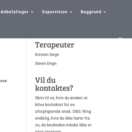
Anbefalinger
Supervision
Baggrund
Terapeuter
Kirsten Degn
Steen Degn
Vil du
 leve
kontaktes?
Skriv til os, hvis du ønsker at
blive kontaktet for en
uforpligtende snak. OBS: Ring
endelig, hvis du ikke hører fra
os, da beskeden måske ikke er
gået igennem.